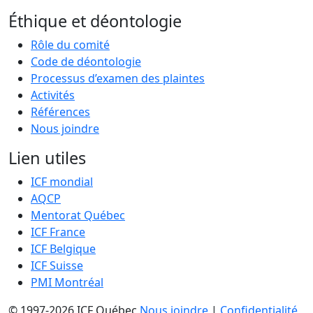
Éthique et déontologie
Rôle du comité
Code de déontologie
Processus d’examen des plaintes
Activités
Références
Nous joindre
Lien utiles
ICF mondial
AQCP
Mentorat Québec
ICF France
ICF Belgique
ICF Suisse
PMI Montréal
© 1997-2026 ICF Québec
Nous joindre
|
Confidentialité