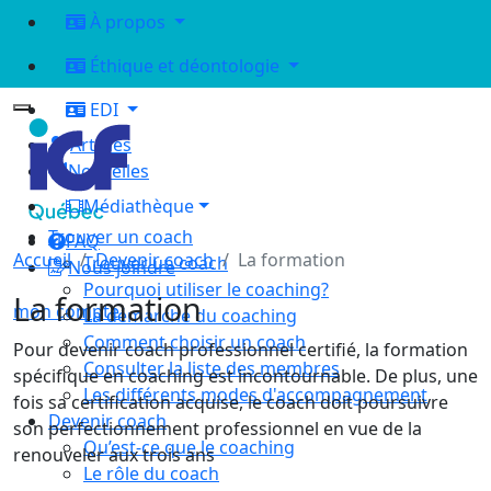
À propos
Éthique et déontologie
EDI
Articles
Nouvelles
Médiathèque
Trouver un coach
FAQ
Accueil
Devenir coach
La formation
Trouver un coach
Nous joindre
Pourquoi utiliser le coaching?
La formation
mon compte
La démarche du coaching
Comment choisir un coach
Pour devenir coach professionnel certifié, la formation
Consulter la liste des membres
spécifique en coaching est incontournable. De plus, une
Les différents modes d'accompagnement
fois sa certification acquise, le coach doit poursuivre
Devenir coach
son perfectionnement professionnel en vue de la
Qu’est-ce que le coaching
renouveler aux trois ans
Le rôle du coach