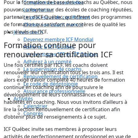
Pour la formation de base des coachs au Québec, nous
Compétences essentielles
pouvons compter sur des écoles de coaching réputées,
La formation
partenaires d’ICF Québec, qui offrent des programmes
Le processus de certification
de formation qui satisfont aux critères de qualité les
Choisir son coach mentor
plus élevés de l’ICF.
Je suis coach
Devenez membre ICF Mondial
Formation continue pour
Adhérez à ICF Québec
renouveler sa certification ICF
Les avantages ICF et ICF Québec
Adhérez à un comité
Une fois certifiés par l’ICF, les coachs doivent
La supervision de coachs
renouveler leur certification tous les trois ans. Il est
Renouvellement de certification
alors exigé d’avoir complété 40 heures de formation
Le code de déontologie
continue en coaching afin de poursuivre le
Assurance professionnelle
développement de leurs connaissances et de leurs
Activités
habiletés en coaching. Nous vous invitons d’ailleurs à
Calendrier
lire la section Renouvellement de certification afin
Congrès
d’obtenir plus de renseignements à ce sujet.
ICF Québec invite ses membres à proposer leurs
activités de perfectionnement professionnel en vue de