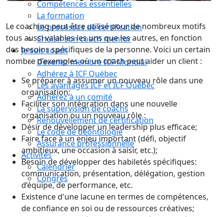
Compétences essentielles
La formation
Le coaching peut être utilisé pour de nombreux motifs
Le processus de certification
tous aussi valables les uns que les autres, en fonction
Choisir son coach mentor
des besoins spécifiques de la personne. Voici un certain
Je suis coach
nombre d’exemples où un coach peut aider un client :
Devenez membre ICF Mondial
Adhérez à ICF Québec
Se préparer à assumer un nouveau rôle dans une
Les avantages ICF et ICF Québec
organisation;
Adhérez à un comité
Faciliter son intégration dans une nouvelle
La supervision de coachs
organisation ou un nouveau rôle :
Renouvellement de certification
Désir de développer un leadership plus efficace;
Le code de déontologie
Faire face à un enjeu important (défi, objectif
Assurance professionnelle
ambitieux, une occasion à saisir, etc.);
Activités
Besoin de développer des habiletés spécifiques:
Calendrier
communication, présentation, délégation, gestion
Congrès
d’équipe, de performance, etc.
Existence d'une lacune en termes de compétences,
de confiance en soi ou de ressources créatives;