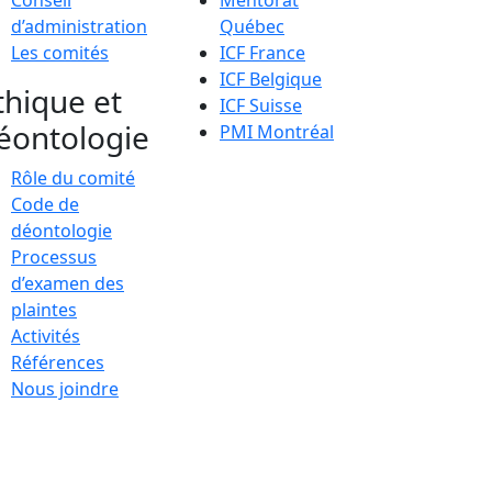
Conseil
Mentorat
d’administration
Québec
Les comités
ICF France
ICF Belgique
thique et
ICF Suisse
éontologie
PMI Montréal
Rôle du comité
Code de
déontologie
Processus
d’examen des
plaintes
Activités
Références
Nous joindre