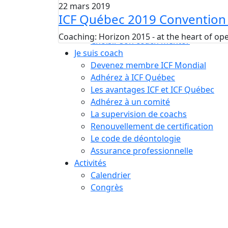
Compétences essentielles
22 mars 2019
ICF Québec 2019 Convention 
La formation
Le processus de certification
Coaching: Horizon 2015 - at the heart of ope
Choisir son coach mentor
Je suis coach
Devenez membre ICF Mondial
Adhérez à ICF Québec
Les avantages ICF et ICF Québec
Adhérez à un comité
La supervision de coachs
Renouvellement de certification
Le code de déontologie
Assurance professionnelle
Activités
Calendrier
Congrès