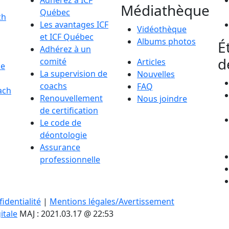
Adhérez à ICF
Médiathèque
Québec
ch
Les avantages ICF
Vidéothèque
et ICF Québec
Albums photos
É
Adhérez à un
d
comité
Articles
de
La supervision de
Nouvelles
coachs
FAQ
ach
Renouvellement
Nous joindre
de certification
Le code de
déontologie
Assurance
professionnelle
identialité
|
Mentions légales/Avertissement
itale
MAJ : 2021.03.17 @ 22:53