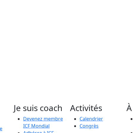
Je suis coach
Activités
À
Devenez membre
Calendrier
ICF Mondial
Congrès
le