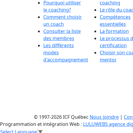
Pourquoi utiliser
coaching
le coaching?
Le rôle du coa
Comment choisir
Compétences
un coach
essentielles
Consulter la liste
La formation
des membres
Le processus 
Les différents
certification
modes
Choisir son co
d'accompagnement
mentor
© 1997-2026 ICF Québec
Nous joindre
|
Conf
Programmation et intégration Web :
LULUWEBS agence dig
Select Language
▼