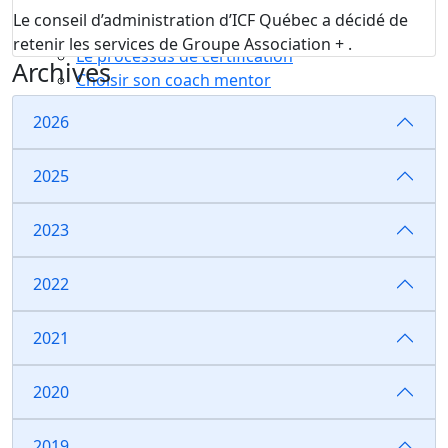
Compétences essentielles
Le conseil d’administration d’ICF Québec a décidé de
La formation
retenir les services de Groupe Association + .
Le processus de certification
Archives
Choisir son coach mentor
Je suis coach
2026
Devenez membre ICF Mondial
Adhérez à ICF Québec
2025
Les avantages ICF et ICF Québec
Adhérez à un comité
La supervision de coachs
2023
Renouvellement de certification
Le code de déontologie
2022
Assurance professionnelle
Activités
2021
Calendrier
Congrès
2020
2019