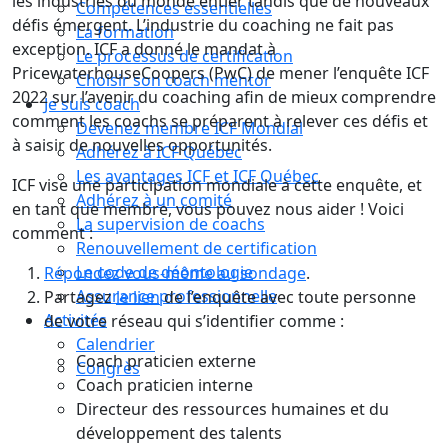
les industries du monde entier tandis que de nouveaux
Compétences essentielles
défis émergent. L’industrie du coaching ne fait pas
La formation
exception. ICF a donné le mandat à
Le processus de certification
PricewaterhouseCoopers (PwC) de mener l’enquête ICF
Choisir son coach mentor
2022 sur l’avenir du coaching afin de mieux comprendre
Je suis coach
comment les coachs se préparent à relever ces défis et
Devenez membre ICF Mondial
à saisir de nouvelles opportunités.
Adhérez à ICF Québec
Les avantages ICF et ICF Québec
ICF vise une participation mondiale à cette enquête, et
Adhérez à un comité
en tant que membre, vous pouvez nous aider ! Voici
La supervision de coachs
comment :
Renouvellement de certification
Le code de déontologie
Répondez vous-même au sondage
.
Assurance professionnelle
Partagez
le lien
de l’enquête avec toute personne
Activités
de votre réseau qui s’identifier comme :
Calendrier
Coach praticien externe
Congrès
Coach praticien interne
Directeur des ressources humaines et du
développement des talents