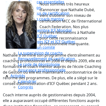
Compétences essentielles
Nous sommes très heureux
La formation
d’annoncer que Nathalie Dubé,
Le processus de certification
vient d’obtenir son niveau de
Choisir son coach mentor
certification MCC de l’International
Je suis coach
Coach Federation. Nos plus
Devenez membre ICF Mondial
sincères félicitations à Nathalie
Adhérez à ICF Québec
pour cette reconnaissance
Les avantages ICF et ICF Québec
professionnelle marquante.
Adhérez à un comité
La supervision de coachs
Nathalie a terminé son programme d’entraînement au
Renouvellement de certification
coaching professionnel en 2008 et depuis 2009, elle est
Le code de déontologie
formatrice et coach mentor auprès de l'école Coaching
Assurance professionnelle
de Gestion où elle est maintenant coordonnatrice de la
Activités
réforme des programmes. De plus, elle a siégé sur le
Calendrier
conseil d’administration d’ICF Québec pendant 2 ans.
Congrès
Coach interne auprès de gestionnaires depuis 2004,
elle a auparavant occupé différentes fonctions auprès