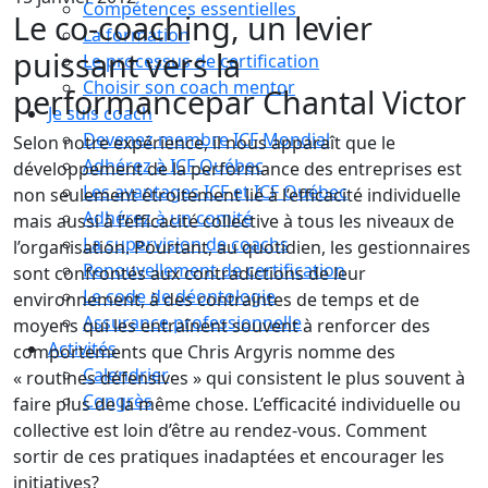
Compétences essentielles
Le co-coaching, un levier
La formation
puissant vers la
Le processus de certification
Choisir son coach mentor
performance
par Chantal Victor
Je suis coach
Devenez membre ICF Mondial
Selon notre expérience, il nous apparaît que le
Adhérez à ICF Québec
développement de la performance des entreprises est
Les avantages ICF et ICF Québec
non seulement étroitement lié à l’efficacité individuelle
Adhérez à un comité
mais aussi à l’efficacité collective à tous les niveaux de
La supervision de coachs
l’organisation. Pourtant, au quotidien, les gestionnaires
Renouvellement de certification
sont confrontés aux contradictions de leur
Le code de déontologie
environnement, à des contraintes de temps et de
Assurance professionnelle
moyens qui les entraînent souvent à renforcer des
Activités
comportements que Chris Argyris nomme des
Calendrier
« routines défensives » qui consistent le plus souvent à
Congrès
faire plus de la même chose. L’efficacité individuelle ou
collective est loin d’être au rendez-vous. Comment
sortir de ces pratiques inadaptées et encourager les
initiatives?