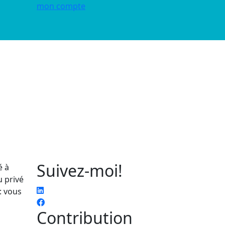
mon compte
Suivez-moi!
é à
u privé
: vous
Contribution