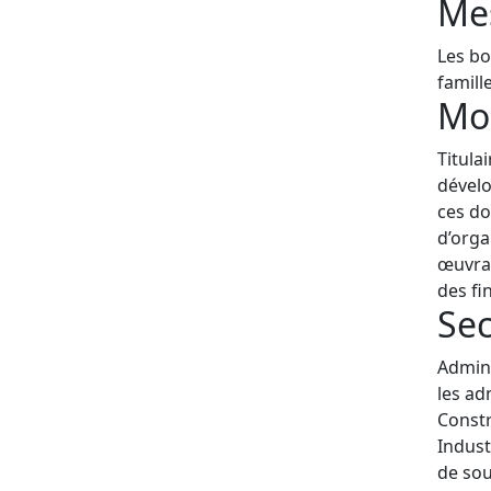
Mes
Les bo
famill
Mo
Titula
dévelo
ces do
d’orga
œuvran
des fi
Sec
Admini
les ad
Constr
Indust
de sou