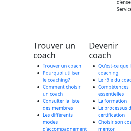
d’ense
Servic
Trouver un
Devenir
coach
coach
Trouver un coach
Qu’est-ce que 
Pourquoi utiliser
coaching
le coaching?
Le rôle du coa
Comment choisir
Compétences
un coach
essentielles
Consulter la liste
La formation
des membres
Le processus 
Les différents
certification
modes
Choisir son co
d'accompagnement
mentor