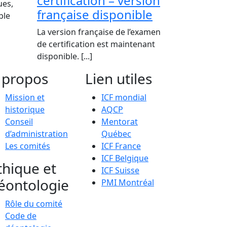
certification – version
ues,
française disponible
ble
La version française de l’examen
de certification est maintenant
disponible. [...]
 propos
Lien utiles
Mission et
ICF mondial
historique
AQCP
Conseil
Mentorat
d’administration
Québec
Les comités
ICF France
ICF Belgique
thique et
ICF Suisse
éontologie
PMI Montréal
Rôle du comité
Code de