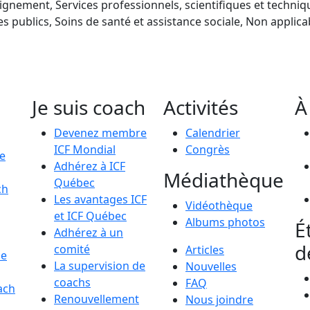
ignement, Services professionnels, scientifiques et techniq
es publics, Soins de santé et assistance sociale, Non applica
Je suis coach
Activités
À
Devenez membre
Calendrier
ICF Mondial
Congrès
le
Adhérez à ICF
Médiathèque
Québec
ch
Les avantages ICF
Vidéothèque
et ICF Québec
Albums photos
É
Adhérez à un
d
comité
Articles
de
La supervision de
Nouvelles
coachs
FAQ
ach
Renouvellement
Nous joindre