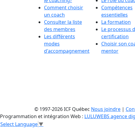
le coaching?
Le rôle du coa
Comment choisir
Compétences
un coach
essentielles
Consulter la liste
La formation
des membres
Le processus 
Les différents
certification
modes
Choisir son co
d'accompagnement
mentor
© 1997-2026 ICF Québec
Nous joindre
|
Conf
Programmation et intégration Web :
LULUWEBS agence dig
Select Language
▼