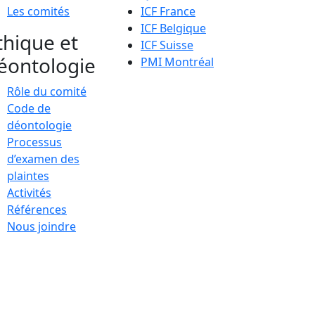
Les comités
ICF France
ICF Belgique
thique et
ICF Suisse
éontologie
PMI Montréal
Rôle du comité
Code de
déontologie
Processus
d’examen des
plaintes
Activités
Références
Nous joindre