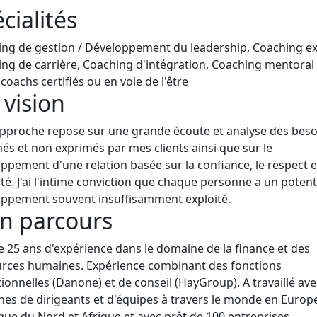
cialités
ng de gestion / Développement du leadership, Coaching ex
ng de carrière, Coaching d'intégration, Coaching mentoral
coachs certifiés ou en voie de l'être
vision
proche repose sur une grande écoute et analyse des beso
és et non exprimés par mes clients ainsi que sur le
ppement d'une relation basée sur la confiance, le respect e
ité. J'ai l'intime conviction que chaque personne a un potent
ppement souvent insuffisamment exploité.
n parcours
e 25 ans d'expérience dans le domaine de la finance et des
rces humaines. Expérience combinant des fonctions
ionnelles (Danone) et de conseil (HayGroup). A travaillé av
nes de dirigeants et d'équipes à travers le monde en Europ
ue du Nord et Afrique et avec prêt de 100 entreprises