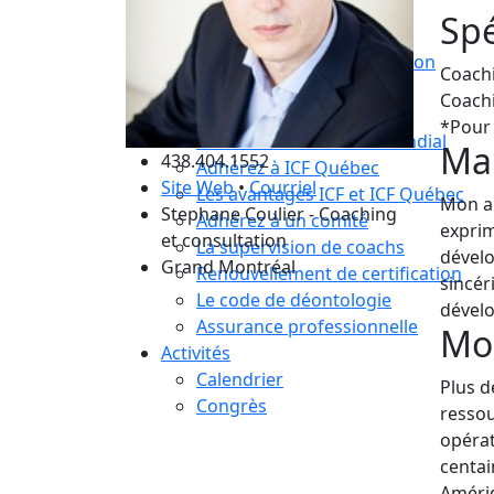
Compétences essentielles
Spé
La formation
Le processus de certification
Coachi
Choisir son coach mentor
Coachi
Je suis coach
*Pour 
Devenez membre ICF Mondial
Ma 
438.404.1552
Adhérez à ICF Québec
Site Web
•
Courriel
Les avantages ICF et ICF Québec
Mon ap
Stephane Coulier - Coaching
Adhérez à un comité
exprim
et consultation
La supervision de coachs
dévelo
Grand Montréal
Renouvellement de certification
sincér
Le code de déontologie
dévelo
Assurance professionnelle
Mo
Activités
Calendrier
Plus d
Congrès
ressou
opérat
centai
Amériq