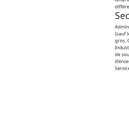
différ
Sec
Admini
(sauf 
gros, 
Indust
de sou
d’ense
Servic