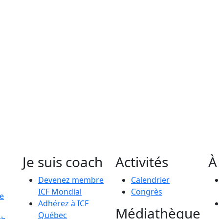
Je suis coach
Activités
À
Devenez membre
Calendrier
ICF Mondial
Congrès
le
Adhérez à ICF
Médiathèque
Québec