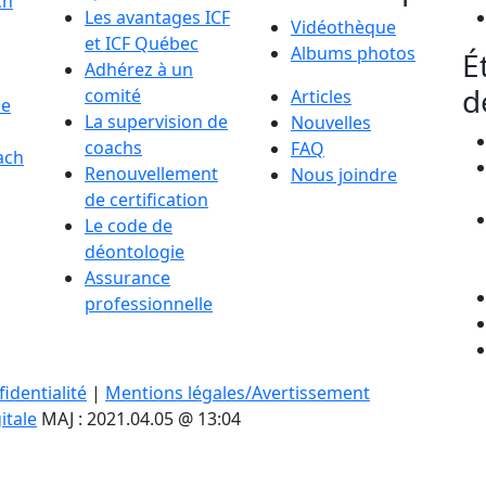
ch
Les avantages ICF
Vidéothèque
et ICF Québec
Albums photos
É
Adhérez à un
d
comité
Articles
de
La supervision de
Nouvelles
coachs
FAQ
ach
Renouvellement
Nous joindre
de certification
Le code de
déontologie
Assurance
professionnelle
identialité
|
Mentions légales/Avertissement
itale
MAJ : 2021.04.05 @ 13:04