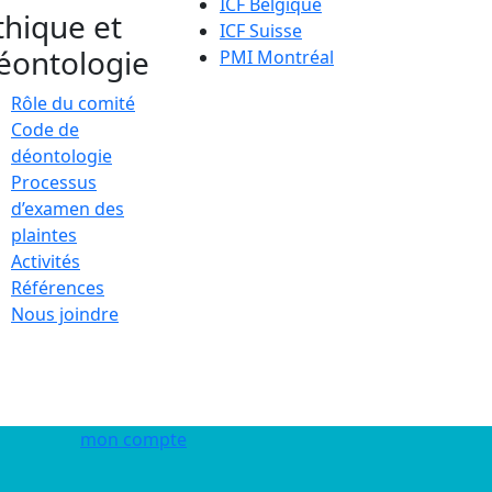
ICF Belgique
thique et
ICF Suisse
éontologie
PMI Montréal
Rôle du comité
Code de
déontologie
Processus
d’examen des
plaintes
Activités
Références
Nous joindre
mon compte