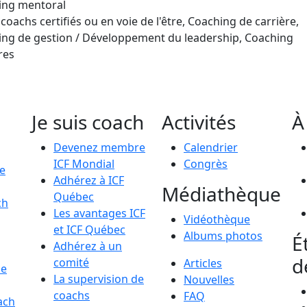
ing mentoral
coachs certifiés ou en voie de l'être, Coaching de carrière,
ng de gestion / Développement du leadership, Coaching
res
Je suis coach
Activités
À
Devenez membre
Calendrier
ICF Mondial
Congrès
le
Adhérez à ICF
Médiathèque
Québec
ch
Les avantages ICF
Vidéothèque
et ICF Québec
Albums photos
É
Adhérez à un
d
comité
Articles
de
La supervision de
Nouvelles
coachs
FAQ
ach