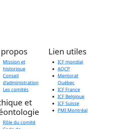
 propos
Lien utiles
Mission et
ICF mondial
historique
AQCP
Conseil
Mentorat
d’administration
Québec
Les comités
ICF France
ICF Belgique
thique et
ICF Suisse
éontologie
PMI Montréal
Rôle du comité