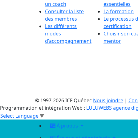
un coach
essentielles
Consulter la liste
La formation
des membres
Le processus 
Les différents
certification
modes
Choisir son co
d'accompagnement
mentor
© 1997-2026 ICF Québec
Nous joindre
|
Conf
Programmation et intégration Web :
LULUWEBS agence dig
Select Language
▼
À propos
Éthique et déontologie