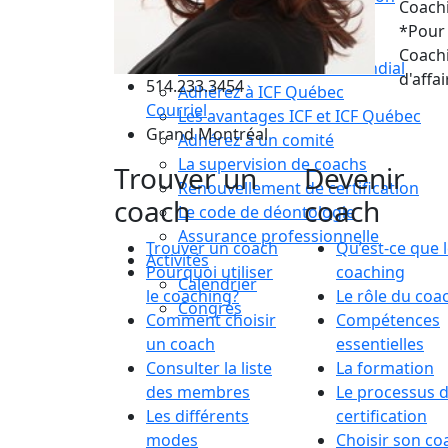
Coach
Choisir son coach mentor
*Pour 
Je suis coach
Coachi
Devenez membre ICF Mondial
d'affai
514.233.3454
Adhérez à ICF Québec
Courriel
Les avantages ICF et ICF Québec
Grand Montréal
Adhérez à un comité
La supervision de coachs
Trouver un
Devenir
Renouvellement de certification
coach
coach
Le code de déontologie
Assurance professionnelle
Trouver un coach
Qu’est-ce que 
Activités
Pourquoi utiliser
coaching
Calendrier
le coaching?
Le rôle du coa
Congrès
Comment choisir
Compétences
un coach
essentielles
Consulter la liste
La formation
des membres
Le processus 
Les différents
certification
modes
Choisir son co