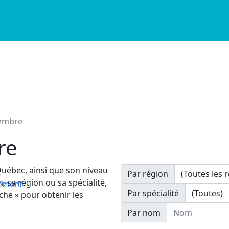
membre
re
Québec, ainsi que son niveau
Par région
, sa région ou sa spécialité,
nement
Par spécialité
che » pour obtenir les
Nom
Par nom