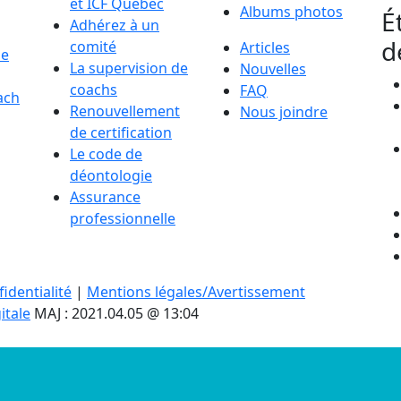
et ICF Québec
Albums photos
É
Adhérez à un
d
comité
Articles
de
La supervision de
Nouvelles
coachs
FAQ
ach
Renouvellement
Nous joindre
de certification
Le code de
déontologie
Assurance
professionnelle
identialité
|
Mentions légales/Avertissement
itale
MAJ : 2021.04.05 @ 13:04