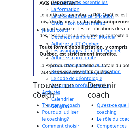
Compétences essentielles
AVIS IMPORTANT
La formation
Le bottin des membres d’ICF Québec est u
Le processus de certification
mis à la disposition du public
uniqueme
Choisir son coach mentor
l’appartenance et les certifications des 
Je suis coach
des ressources utiles dans un contexte d
Devenez membre ICF Mondial
Adhérez à ICF Québec
Toute forme de sollicitation, y compri
Les avantages ICF et ICF Québec
Québec, est strictement interdite.
Adhérez à un comité
La supervision de coachs
La reproduction partielle ou totale du bot
Renouvellement de certification
l’autorisation écrite d’ICF Québec.
Le code de déontologie
Trouver un
Devenir
Assurance professionnelle
coach
Activités
coach
Calendrier
Trouver un coach
Qu’est-ce que 
Congrès
Pourquoi utiliser
coaching
le coaching?
Le rôle du coa
Comment choisir
Compétences