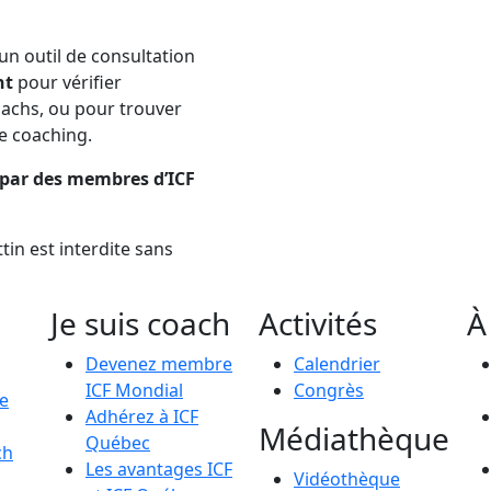
n outil de consultation
nt
pour vérifier
coachs, ou pour trouver
e coaching.
s par des membres d’ICF
tin est interdite sans
Je suis coach
Activités
À
Devenez membre
Calendrier
ICF Mondial
Congrès
le
Adhérez à ICF
Médiathèque
Québec
ch
Les avantages ICF
Vidéothèque