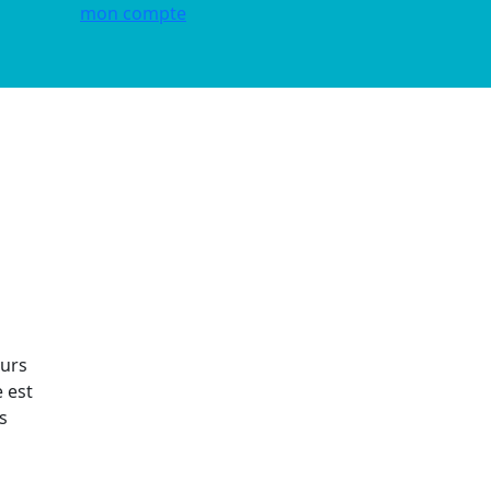
mon compte
eurs
 est
s