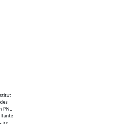
stitut
 des
en PNL
ltante
aire