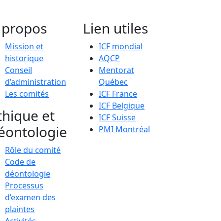
 propos
Lien utiles
Mission et
ICF mondial
historique
AQCP
Conseil
Mentorat
d’administration
Québec
Les comités
ICF France
ICF Belgique
thique et
ICF Suisse
éontologie
PMI Montréal
Rôle du comité
Code de
déontologie
Processus
d’examen des
plaintes