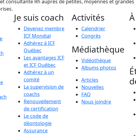
et consultante Rh auprès de petites, moyennes et grandes
rises.
Je suis coach
Activités
À
Devenez membre
Calendrier
ICF Mondial
Congrès
le
Adhérez à ICF
Médiathèque
Québec
ch
Les avantages ICF
Vidéothèque
et ICF Québec
Albums photos
É
Adhérez à un
d
comité
Articles
de
La supervision de
Nouvelles
coachs
FAQ
ach
Renouvellement
Nous joindre
de certification
Le code de
déontologie
Assurance