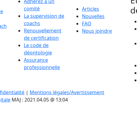
É
Adhérez à un
d
comité
Articles
de
La supervision de
Nouvelles
coachs
FAQ
ach
Renouvellement
Nous joindre
de certification
Le code de
déontologie
Assurance
professionnelle
identialité
|
Mentions légales/Avertissement
itale
MAJ : 2021.04.05 @ 13:04