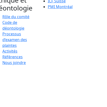
thique et
ICF Suisse
éontologie
PMI Montréal
Rôle du comité
Code de
déontologie
Processus
d’examen des
plaintes
Activités
Références
Nous joindre