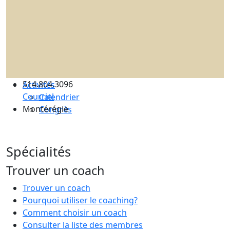
Les avantages ICF et ICF Québec
Adhérez à un comité
La supervision de coachs
Renouvellement de certification
Le code de déontologie
Assurance professionnelle
514.804.3096
Activités
Courriel
Calendrier
Montérégie
Congrès
Spécialités
Trouver un coach
Trouver un coach
Pourquoi utiliser le coaching?
Comment choisir un coach
Consulter la liste des membres