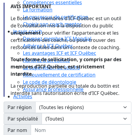
Compétences essentielles
AVIS IMPORTANT
La formation
Le processus de certification
Le bottin des membres d’ICF Québec est un outil
Choisir son coach mentor
de consultation mis à la disposition du public
Je suis coach
uniquement
pour vérifier l’appartenance et les
Devenez membre ICF Mondial
certifications des coachs, ou pour trouver des
Adhérez à ICF Québec
ressources utiles dans un contexte de coaching.
Les avantages ICF et ICF Québec
Toute forme de sollicitation, y compris par des
Adhérez à un comité
membres d’ICF Québec, est strictement
La supervision de coachs
interdite.
Renouvellement de certification
Le code de déontologie
La reproduction partielle ou totale du bottin est
Assurance professionnelle
interdite sans l’autorisation écrite d’ICF Québec.
Activités
Calendrier
Par région
Congrès
Par spécialité
Nom
Par nom