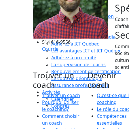
Compétences essentielles
Spé
La formation
Le processus de certification
Coachi
Choisir son coach mentor
d'affai
Je suis coach
Sec
Devenez membre ICF Mondial
514 616-9556
Adhérez à ICF Québec
Commer
Courriel
Les avantages ICF et ICF Québec
sociét
Adhérez à un comité
cultur
La supervision de coachs
scient
Renouvellement de certification
Trouver un
Devenir
Le code de déontologie
coach
coach
Assurance professionnelle
Activités
Trouver un coach
Qu’est-ce que 
Calendrier
Pourquoi utiliser
coaching
Congrès
le coaching?
Le rôle du coa
Comment choisir
Compétences
un coach
essentielles