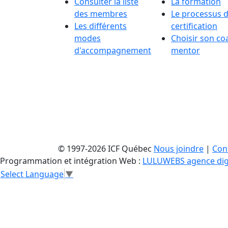
Consulter la liste
La formation
des membres
Le processus 
Les différents
certification
modes
Choisir son co
d'accompagnement
mentor
© 1997-2026 ICF Québec
Nous joindre
|
Conf
Programmation et intégration Web :
LULUWEBS agence dig
Select Language
▼