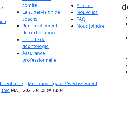
d
comité
Articles
de
La supervision de
Nouvelles
coachs
FAQ
ach
Renouvellement
Nous joindre
de certification
Le code de
déontologie
Assurance
professionnelle
identialité
|
Mentions légales/Avertissement
itale
MAJ : 2021.04.05 @ 13:04