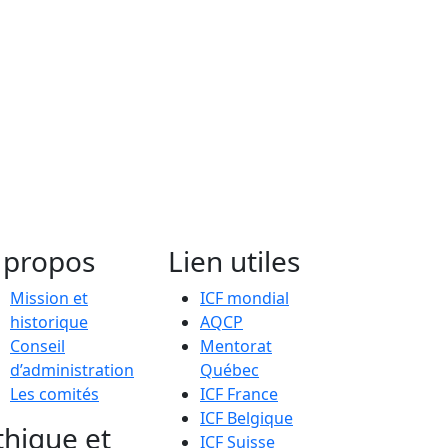
 propos
Lien utiles
Mission et
ICF mondial
historique
AQCP
Conseil
Mentorat
d’administration
Québec
Les comités
ICF France
ICF Belgique
thique et
ICF Suisse