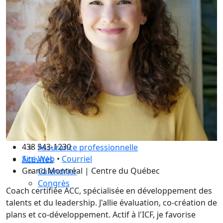
Compétences essentielles
La formation
Le processus de certification
Choisir son coach mentor
Je suis coach
Devenez membre ICF Mondial
Adhérez à ICF Québec
Les avantages ICF et ICF Québec
Adhérez à un comité
La supervision de coachs
Renouvellement de certification
Le code de déontologie
438 543-1230
Assurance professionnelle
Site Web
•
Courriel
Activités
Grand Montréal | Centre du Québec
Calendrier
Congrès
Coach certifiée ACC, spécialisée en développement des
talents et du leadership. J'allie évaluation, co-création de
plans et co-développement. Actif à l'ICF, je favorise