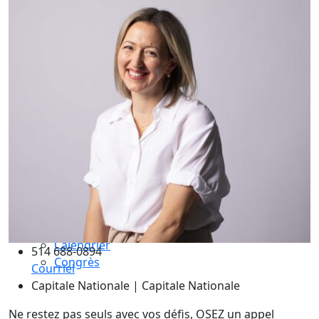
Compétences essentielles
La formation
Le processus de certification
Choisir son coach mentor
Je suis coach
Devenez membre ICF Mondial
Adhérez à ICF Québec
Les avantages ICF et ICF Québec
Adhérez à un comité
La supervision de coachs
Renouvellement de certification
Le code de déontologie
Assurance professionnelle
Activités
Calendrier
514 688-0894
Congrès
Courriel
Capitale Nationale | Capitale Nationale
Ne restez pas seuls avec vos défis, OSEZ un appel