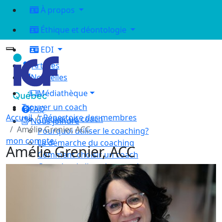
À propos
Éthique et déontologie
EDI
Articles
Nouvelles
Médiathèque
Trouver un coach
FAQ
Accueil
Répertoire des membres
Trouver un coach
Nous joindre
Amélie Grenier, ACC
Pourquoi utiliser le coaching?
mon compte
La démarche du coaching
Amélie Grenier, ACC
Comment choisir un coach
Consulter la liste des membres
Les différents modes d'accompagnement
Devenir coach
Qu’est-ce que le coaching
Le rôle du coach