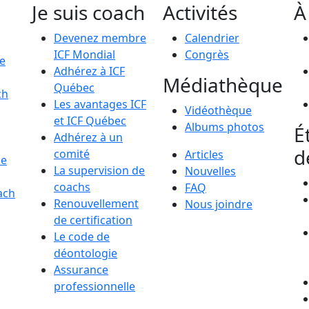
Je suis coach
Activités
À
Devenez membre
Calendrier
ICF Mondial
Congrès
le
Adhérez à ICF
Médiathèque
Québec
ch
Les avantages ICF
Vidéothèque
et ICF Québec
Albums photos
É
Adhérez à un
d
comité
Articles
de
La supervision de
Nouvelles
coachs
FAQ
ach
Renouvellement
Nous joindre
de certification
Le code de
déontologie
Assurance
professionnelle