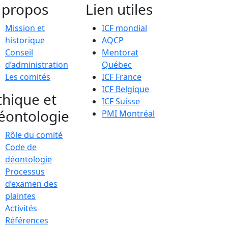
 propos
Lien utiles
Mission et
ICF mondial
historique
AQCP
Conseil
Mentorat
d’administration
Québec
Les comités
ICF France
ICF Belgique
thique et
ICF Suisse
éontologie
PMI Montréal
Rôle du comité
Code de
déontologie
Processus
d’examen des
plaintes
Activités
Références