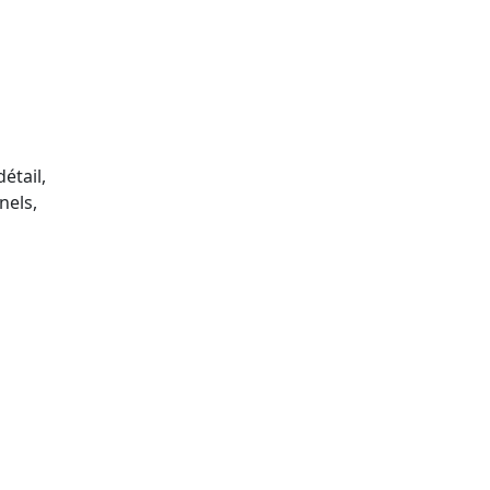
étail,
nels,