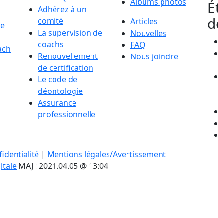
Albums photos
É
Adhérez à un
d
comité
Articles
de
La supervision de
Nouvelles
coachs
FAQ
ach
Renouvellement
Nous joindre
de certification
Le code de
déontologie
Assurance
professionnelle
identialité
|
Mentions légales/Avertissement
itale
MAJ : 2021.04.05 @ 13:04