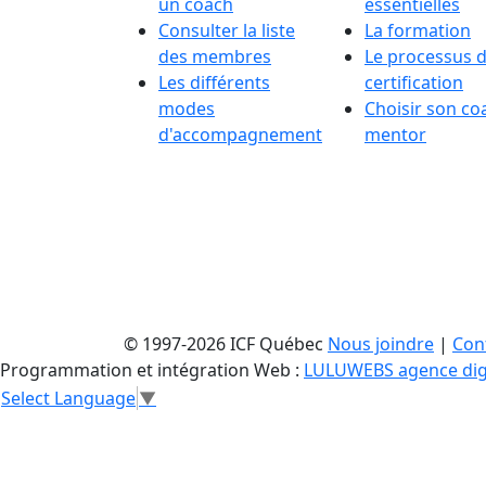
un coach
essentielles
Consulter la liste
La formation
des membres
Le processus 
Les différents
certification
modes
Choisir son co
d'accompagnement
mentor
© 1997-2026 ICF Québec
Nous joindre
|
Conf
Programmation et intégration Web :
LULUWEBS agence dig
Select Language
▼