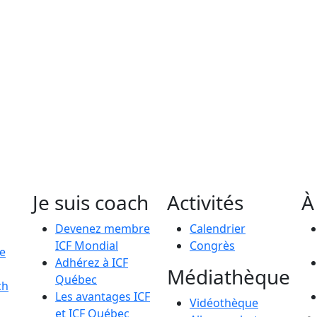
Je suis coach
Activités
À
Devenez membre
Calendrier
ICF Mondial
Congrès
le
Adhérez à ICF
Médiathèque
Québec
ch
Les avantages ICF
Vidéothèque
et ICF Québec