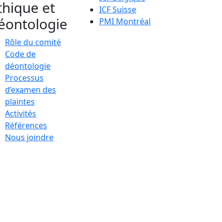
thique et
ICF Suisse
éontologie
PMI Montréal
Rôle du comité
Code de
déontologie
Processus
d’examen des
plaintes
Activités
Références
Nous joindre