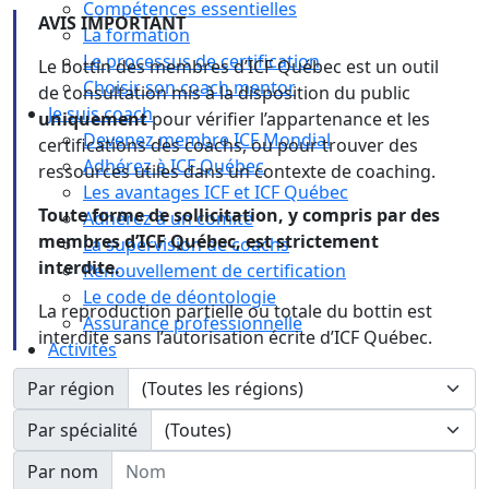
Compétences essentielles
AVIS IMPORTANT
La formation
Le processus de certification
Le bottin des membres d’ICF Québec est un outil
Choisir son coach mentor
de consultation mis à la disposition du public
Je suis coach
uniquement
pour vérifier l’appartenance et les
Devenez membre ICF Mondial
certifications des coachs, ou pour trouver des
Adhérez à ICF Québec
ressources utiles dans un contexte de coaching.
Les avantages ICF et ICF Québec
Toute forme de sollicitation, y compris par des
Adhérez à un comité
membres d’ICF Québec, est strictement
La supervision de coachs
interdite.
Renouvellement de certification
Le code de déontologie
La reproduction partielle ou totale du bottin est
Assurance professionnelle
interdite sans l’autorisation écrite d’ICF Québec.
Activités
Calendrier
Par région
Congrès
Par spécialité
Nom
Par nom