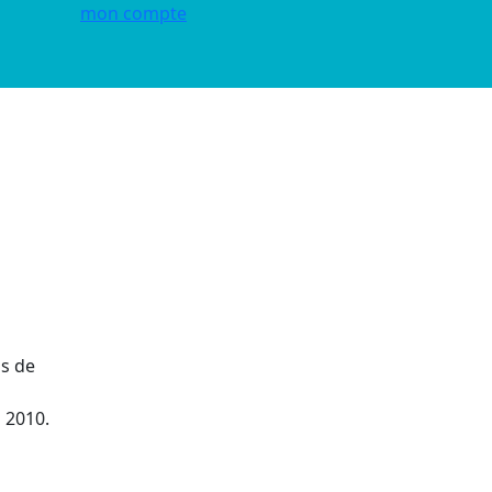
mon compte
us de
 2010.