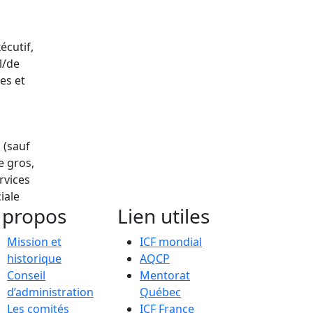
écutif,
l/de
es et
 (sauf
e gros,
rvices
iale
 propos
Lien utiles
Mission et
ICF mondial
historique
AQCP
Conseil
Mentorat
d’administration
Québec
Les comités
ICF France