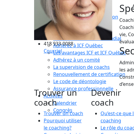
Compétences essentielles
Spé
La formation
Le processus de certification
Coachi
Choisir son coach mentor
Coachi
Je suis coach
vie, C
Devenez membre ICF Mondial
évalua
418 933-0088
Adhérez à ICF Québec
Sec
Courriel
Les avantages ICF et ICF Québec
Adhérez à un comité
Admini
La supervision de coachs
les ad
Renouvellement de certification
Constr
Le code de déontologie
d’ense
Assurance professionnelle
Trouver un
Devenir
Activités
coach
coach
Calendrier
Congrès
Trouver un coach
Qu’est-ce que 
Pourquoi utiliser
coaching
le coaching?
Le rôle du coa