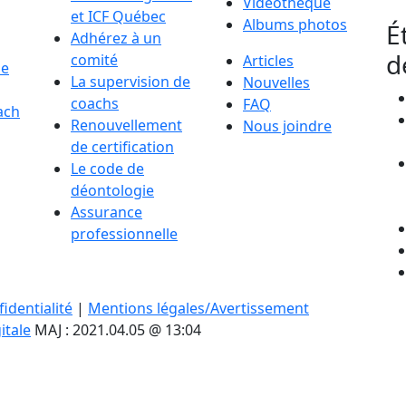
Vidéothèque
et ICF Québec
Albums photos
É
Adhérez à un
d
comité
Articles
de
La supervision de
Nouvelles
coachs
FAQ
ach
Renouvellement
Nous joindre
de certification
Le code de
déontologie
Assurance
professionnelle
identialité
|
Mentions légales/Avertissement
itale
MAJ : 2021.04.05 @ 13:04