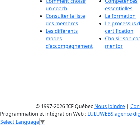
Comment choisir
Compétences
un coach
essentielles
Consulter la liste
La formation
des membres
Le processus 
Les différents
certification
modes
Choisir son co
d'accompagnement
mentor
© 1997-2026 ICF Québec
Nous joindre
|
Conf
Programmation et intégration Web :
LULUWEBS agence dig
Select Language
▼