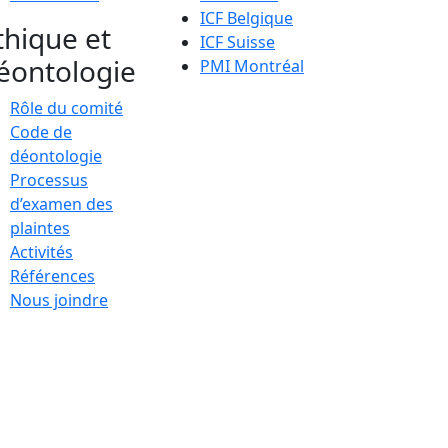
ICF Belgique
thique et
ICF Suisse
éontologie
PMI Montréal
Rôle du comité
Code de
déontologie
Processus
d’examen des
plaintes
Activités
Références
Nous joindre