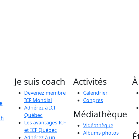
Je suis coach
Activités
À
Devenez membre
Calendrier
ICF Mondial
Congrès
le
Adhérez à ICF
Médiathèque
Québec
ch
Les avantages ICF
Vidéothèque
et ICF Québec
Albums photos
É
Adhérez à un