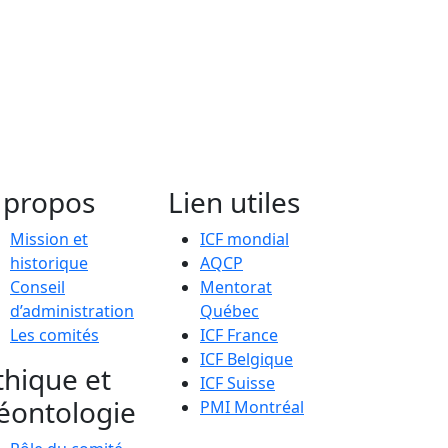
 propos
Lien utiles
Mission et
ICF mondial
historique
AQCP
Conseil
Mentorat
d’administration
Québec
Les comités
ICF France
ICF Belgique
thique et
ICF Suisse
éontologie
PMI Montréal