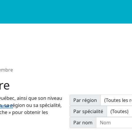
membre
re
Québec, ainsi que son niveau
Par région
, sa région ou sa spécialité,
nement
Par spécialité
che » pour obtenir les
Nom
Par nom