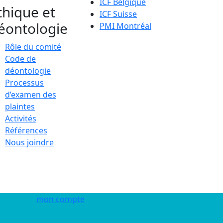
ICF Belgique
thique et
ICF Suisse
éontologie
PMI Montréal
Rôle du comité
Code de
déontologie
Processus
d’examen des
plaintes
Activités
Références
Nous joindre
mon compte