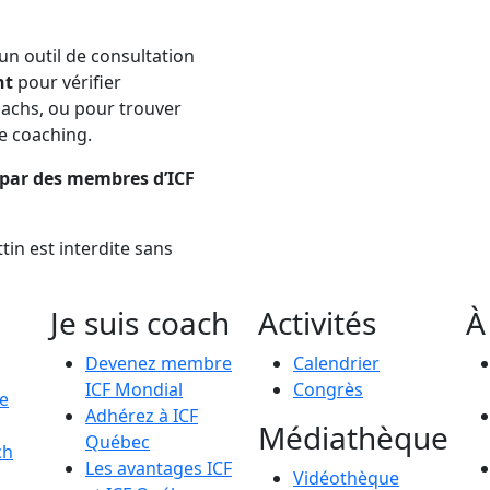
n outil de consultation
nt
pour vérifier
coachs, ou pour trouver
e coaching.
s par des membres d’ICF
tin est interdite sans
Je suis coach
Activités
À
Devenez membre
Calendrier
ICF Mondial
Congrès
le
Adhérez à ICF
Médiathèque
Québec
ch
Les avantages ICF
Vidéothèque