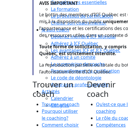
Compétences essentielles
AVIS IMPORTANT
La formation
Le bottin des membres d’ICF Québec est u
Le processus de certification
mis à la disposition du public
uniqueme
Choisir son coach mentor
l’appartenance et les certifications des 
Je suis coach
des ressources utiles dans un contexte d
Devenez membre ICF Mondial
Adhérez à ICF Québec
Toute forme de sollicitation, y compri
Les avantages ICF et ICF Québec
Québec, est strictement interdite.
Adhérez à un comité
La supervision de coachs
La reproduction partielle ou totale du bot
Renouvellement de certification
l’autorisation écrite d’ICF Québec.
Le code de déontologie
Trouver un
Devenir
Assurance professionnelle
coach
Activités
coach
Calendrier
Trouver un coach
Qu’est-ce que 
Congrès
Pourquoi utiliser
coaching
le coaching?
Le rôle du coa
Comment choisir
Compétences