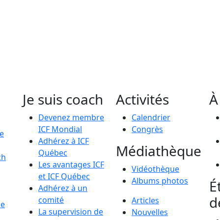
Je suis coach
Activités
À
Devenez membre
Calendrier
ICF Mondial
Congrès
le
Adhérez à ICF
Médiathèque
Québec
ch
Les avantages ICF
Vidéothèque
et ICF Québec
Albums photos
É
Adhérez à un
d
comité
Articles
de
La supervision de
Nouvelles