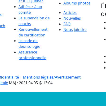
et ICF Québec
Albums photos
É
Adhérez à un
d
comité
Articles
de
La supervision de
Nouvelles
coachs
FAQ
ach
Renouvellement
Nous joindre
de certification
Le code de
déontologie
Assurance
professionnelle
identialité
|
Mentions légales/Avertissement
itale
MAJ : 2021.04.05 @ 13:04