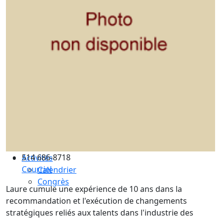
Compétences essentielles
La formation
Le processus de certification
Choisir son coach mentor
Je suis coach
Devenez membre ICF Mondial
Adhérez à ICF Québec
Les avantages ICF et ICF Québec
Adhérez à un comité
La supervision de coachs
Renouvellement de certification
Le code de déontologie
Assurance professionnelle
514 686-8718
Activités
Courriel
Calendrier
Congrès
Laure cumule une expérience de 10 ans dans la
recommandation et l'exécution de changements
stratégiques reliés aux talents dans l'industrie des