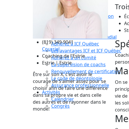
Compétences essentielles
Tro
La formation
Le processus de certification
É
Choisir son coach mentor
Ac
Je suis coach
St
Devenez membre ICF Mondial
Spé
(819) 349-9041
Adhérez à ICF Québec
Courriel
Les avantages ICF et ICF Québec
Coachi
Coaching de l'Estrie
Adhérez à un comité
person
Estrie | Estrie
La supervision de coachs
Ma 
Renouvellement de certification
Être sur son X, c'est avoir le
Le code de déontologie
courage de S'aimer assez pour se
On se 
Assurance professionnelle
choisir afin de faire une différence
princi
Activités
dans sa propre vie et dans celle
vie de
Calendrier
des autres et de rayonner dans le
les so
Congrès
monde!
consci
Mes