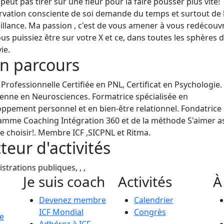
peut pas tirer sur une fleur pour la faire pousser plus vite!
rvation consciente de soi demande du temps et surtout de 
illance. Ma passion , c'est de vous amener à vous redécouvr
us puissiez être sur votre X et ce, dans toutes les sphères 
ie.
n parcours
Professionnelle Certifiée en PNL, Certificat en Psychologie.
ienne en Neurosciences. Formatrice spécialisée en
ppement personnel et en bien-être relationnel. Fondatrice
mme Coaching Intégration 360 et de la méthode S'aimer a
e choisir!. Membre ICF ,SICPNL et Ritma.
teur d'activités
strations publiques, , ,
Je suis coach
Activités
À
Devenez membre
Calendrier
ICF Mondial
Congrès
le