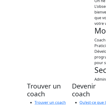
On ne 
L'obse
bienve
que vo
votre v
Mo
Coach 
Pratic
Dévelo
progra
pour s
Sec
Admini
Trouver un
Devenir
coach
coach
Trouver un coach
Qu’est-ce que 