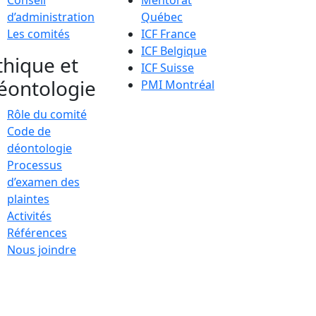
Conseil
Mentorat
d’administration
Québec
Les comités
ICF France
ICF Belgique
thique et
ICF Suisse
éontologie
PMI Montréal
Rôle du comité
Code de
déontologie
Processus
d’examen des
plaintes
Activités
Références
Nous joindre