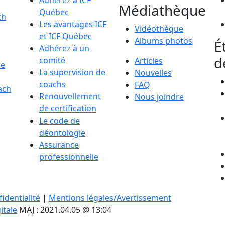
Adhérez à ICF
Médiathèque
Québec
ch
Les avantages ICF
Vidéothèque
et ICF Québec
Albums photos
É
Adhérez à un
d
comité
Articles
de
La supervision de
Nouvelles
coachs
FAQ
ach
Renouvellement
Nous joindre
de certification
Le code de
déontologie
Assurance
professionnelle
identialité
|
Mentions légales/Avertissement
itale
MAJ : 2021.04.05 @ 13:04