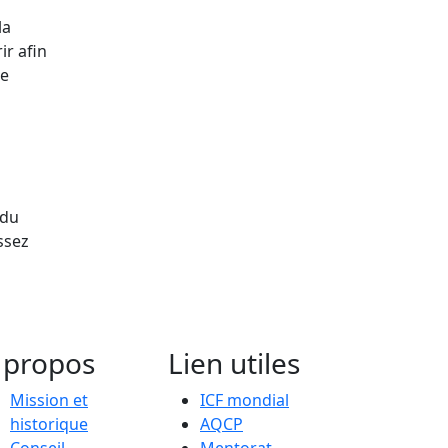
la
ir afin
de
 du
ssez
 propos
Lien utiles
Mission et
ICF mondial
historique
AQCP