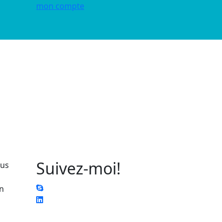
mon compte
Suivez-moi!
ous
en