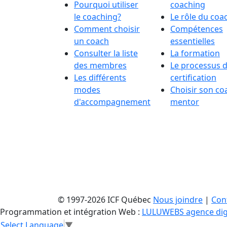
Pourquoi utiliser
coaching
le coaching?
Le rôle du coa
Comment choisir
Compétences
un coach
essentielles
Consulter la liste
La formation
des membres
Le processus 
Les différents
certification
modes
Choisir son co
d'accompagnement
mentor
© 1997-2026 ICF Québec
Nous joindre
|
Conf
Programmation et intégration Web :
LULUWEBS agence dig
Select Language
▼