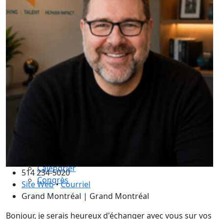
Compétences essentielles
La formation
Le processus de certification
Choisir son coach mentor
Je suis coach
Devenez membre ICF Mondial
Adhérez à ICF Québec
Les avantages ICF et ICF Québec
Adhérez à un comité
La supervision de coachs
Renouvellement de certification
Le code de déontologie
Assurance professionnelle
Activités
Calendrier
514 234-5020
Congrès
Site Web
•
Courriel
Grand Montréal | Grand Montréal
Bonjour, je serais heureux d'échanger avec vous sur vos