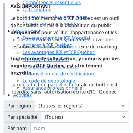
Compétences essentielles
AVIS IMPORTANT
La formation
Le processus de certification
Le bottin des membres d’ICF Québec est un outil
Choisir son coach mentor
de consultation mis à la disposition du public
Je suis coach
uniquement
pour vérifier l’appartenance et les
Devenez membre ICF Mondial
certifications des coachs, ou pour trouver des
Adhérez à ICF Québec
ressources utiles dans un contexte de coaching.
Les avantages ICF et ICF Québec
Toute forme de sollicitation, y compris par des
Adhérez à un comité
membres d’ICF Québec, est strictement
La supervision de coachs
interdite.
Renouvellement de certification
Le code de déontologie
La reproduction partielle ou totale du bottin est
Assurance professionnelle
interdite sans l’autorisation écrite d’ICF Québec.
Activités
Calendrier
Par région
Congrès
Par spécialité
Nom
Par nom