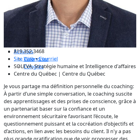
Les avantages ICF et ICF Québec
Adhérez à un comité
La supervision de coachs
Renouvellement de certification
Le code de déontologie
Assurance professionnelle
819.352.3468
Activités
Site Web
•
Courriel
Calendrier
SOLEVA, Stratégie humaine et Intelligence d'affaires
Congrès
Centre du Québec | Centre du Québec
Je vous partage ma définition personnelle du coaching:
À partir d’une simple conversation, le coaching suscite
des apprentissages et des prises de conscience, grâce à
un partenariat baser sur la confiance et un
environnement sécuritaire favorisant l’écoute, le
questionnement puissant et la cocréation d’objectifs et
d’actions, en lien avec les besoins du client. Il n'y a pas
plus grande gratification que de voir progresser des