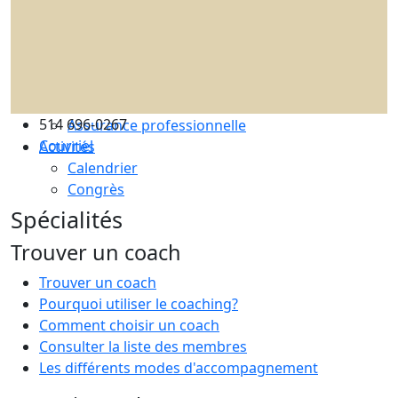
Les avantages ICF et ICF Québec
Adhérez à un comité
La supervision de coachs
Renouvellement de certification
Le code de déontologie
514 696-0267
Assurance professionnelle
Courriel
Activités
Calendrier
Congrès
Spécialités
Trouver un coach
Trouver un coach
Pourquoi utiliser le coaching?
Comment choisir un coach
Consulter la liste des membres
Les différents modes d'accompagnement