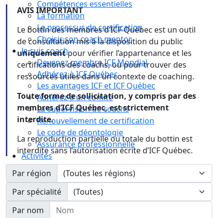
Compétences essentielles
AVIS IMPORTANT
La formation
Le processus de certification
Le bottin des membres d’ICF Québec est un outil
Choisir son coach mentor
de consultation mis à la disposition du public
Je suis coach
uniquement
pour vérifier l’appartenance et les
Devenez membre ICF Mondial
certifications des coachs, ou pour trouver des
Adhérez à ICF Québec
ressources utiles dans un contexte de coaching.
Les avantages ICF et ICF Québec
Toute forme de sollicitation, y compris par des
Adhérez à un comité
membres d’ICF Québec, est strictement
La supervision de coachs
interdite.
Renouvellement de certification
Le code de déontologie
La reproduction partielle ou totale du bottin est
Assurance professionnelle
interdite sans l’autorisation écrite d’ICF Québec.
Activités
Calendrier
Par région
Congrès
Par spécialité
Nom
Par nom