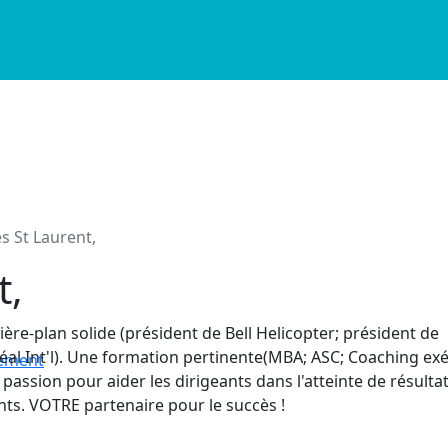
es St Laurent,
nt,
ière-plan solide (président de Bell Helicopter; président de
al Int'l). Une formation pertinente(MBA; ASC; Coaching exéc
nement
 passion pour aider les dirigeants dans l'atteinte de résulta
ts. VOTRE partenaire pour le succès !