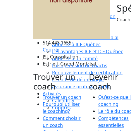
Compétences essentielles
Spé
La formation
Le processus de certification
Coachi
Choisir son coach mentor
Je suis coach
Devenez membre ICF Mondial
514.443.1655
Adhérez à ICF Québec
Courriel
Les avantages ICF et ICF Québec
JSL Consultation
Adhérez à un comité
Estrie | Grand Montréal
La supervision de coachs
Renouvellement de certification
Trouver un
Devenir
Le code de déontologie
coach
coach
Assurance professionnelle
Activités
Trouver un coach
Qu’est-ce que 
Calendrier
Pourquoi utiliser
coaching
Congrès
le coaching?
Le rôle du coa
Comment choisir
Compétences
un coach
essentielles