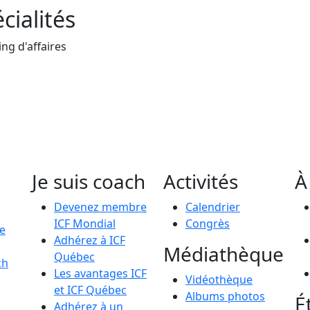
cialités
ng d'affaires
Je suis coach
Activités
À
Devenez membre
Calendrier
ICF Mondial
Congrès
le
Adhérez à ICF
Médiathèque
Québec
ch
Les avantages ICF
Vidéothèque
et ICF Québec
Albums photos
É
Adhérez à un