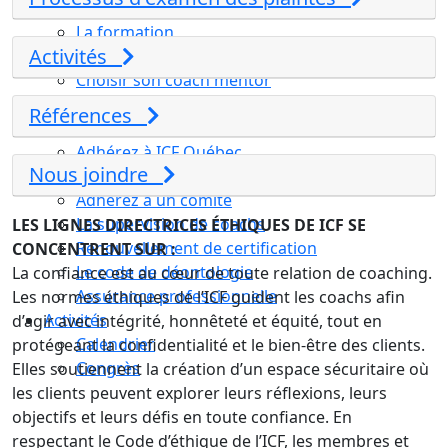
Compétences essentielles
La formation
Activités
Le processus de certification
Choisir son coach mentor
Je suis coach
Références
Devenez membre ICF Mondial
Adhérez à ICF Québec
Nous joindre
Les avantages ICF et ICF Québec
Adhérez à un comité
La supervision de coachs
LES LIGNES DIRECTRICES ÉTHIQUES DE ICF SE
Renouvellement de certification
CONCENTRENT SUR :
Le code de déontologie
La confiance est au cœur de toute relation de coaching.
Assurance professionnelle
Les normes éthiques de l’ICF guident les coachs afin
Activités
d’agir avec intégrité, honnêteté et équité, tout en
Calendrier
protégeant la confidentialité et le bien-être des clients.
Congrès
Elles soutiennent la création d’un espace sécuritaire où
les clients peuvent explorer leurs réflexions, leurs
objectifs et leurs défis en toute confiance. En
respectant le Code d’éthique de l’ICF, les membres et