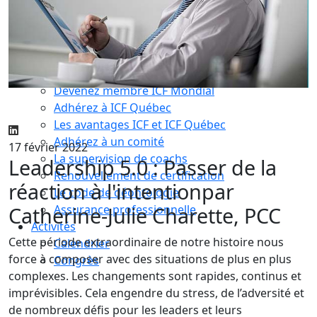
Compétences essentielles
La formation
Le processus de certification
Choisir son coach mentor
Je suis coach
Devenez membre ICF Mondial
Adhérez à ICF Québec
Les avantages ICF et ICF Québec
Adhérez à un comité
17 février 2022
La supervision de coachs
Leadership 5.0 : Passer de la
Renouvellement de certification
réaction à l'intention
par
Le code de déontologie
Catherine-Julie Charette, PCC
Assurance professionnelle
Activités
Cette période extraordinaire de notre histoire nous
Calendrier
force à composer avec des situations de plus en plus
Congrès
complexes. Les changements sont rapides, continus et
imprévisibles. Cela engendre du stress, de l’adversité et
de nombreux défis pour les leaders et leurs