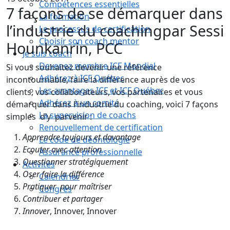
Compétences essentielles
7 façons de se démarquer dans
La formation
l’industrie du coaching
par Sessi
Le processus de certification
Choisir son coach mentor
Hounkanrin, PCC
Je suis coach
Devenez membre ICF Mondial
Si vous souhaitez devenir une référence
Adhérez à ICF Québec
incontournable, faire la différence auprès de vos
Les avantages ICF et ICF Québec
clients, vos collaborateurs, vos partenaires et vous
Adhérez à un comité
démarquer dans l’industrie du coaching, voici 7 façons
La supervision de coachs
simples d’y parvenir :
Renouvellement de certification
Apprendre toujours et davantage
Le code de déontologie
Ecouter avec attention
Assurance professionnelle
Questionner stratégiquement
Activités
Oser faire la différence
Calendrier
Pratiquer
pour maîtriser
Congrès
Contribuer et partager
Innover
, Innover, Innover