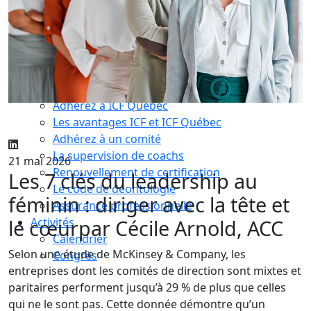
Compétences essentielles
La formation
Le processus de certification
Choisir son coach mentor
Je suis coach
Devenez membre ICF Mondial
Adhérez à ICF Québec
Les avantages ICF et ICF Québec
Adhérez à un comité
La supervision de coachs
21 mai 2026
Renouvellement de certification
Les 7 clés du leadership au
Le code de déontologie
féminin : diriger avec la tête et
Assurance professionnelle
le cœur
par Cécile Arnold, ACC
Activités
Calendrier
Selon une étude de McKinsey & Company, les
Congrès
entreprises dont les comités de direction sont mixtes et
paritaires performent jusqu’à 29 % de plus que celles
qui ne le sont pas. Cette donnée démontre qu’un