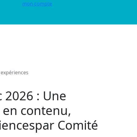
mon compte
 expériences
 2026 : Une
 en contenu,
iences
par Comité