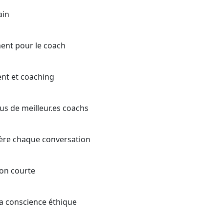
ain
ment pour le coach
nt et coaching
us de meilleur.es coachs
ière chaque conversation
ion courte
 la conscience éthique