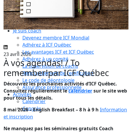
Compétences essentielles
La formation
Le processus de certification
Choisir son coach mentor
Je suis coach
Devenez membre ICF Mondial
Adhérez à ICF Québec
Les avantages ICF et ICF Québec
23 avril 2026
Adhérez à un comité
À vos agendas! / To
La supervision de coachs
remember!
par ICF Québec
Renouvellement de certification
Le code de déontologie
Découvrez les prochaines activités d’ICF Québec.
Assurance professionnelle
Consultez régulièrement le
calendrier
sur le site web
Activités
pour tous les détails.
Calendrier
Congrès
8 mai 2026 – English Breakfast – 8 h à 9 h
Information
et inscription
Ne manquez pas les séminaires gratuits Coach