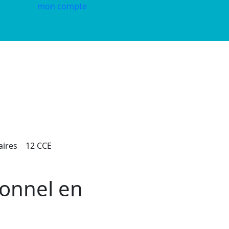
mon compte
aires
12 CCE
ionnel en