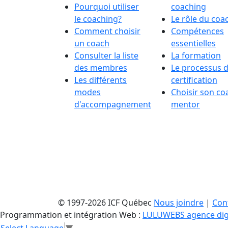
Pourquoi utiliser
coaching
le coaching?
Le rôle du coa
Comment choisir
Compétences
un coach
essentielles
Consulter la liste
La formation
des membres
Le processus 
Les différents
certification
modes
Choisir son co
d'accompagnement
mentor
© 1997-2026 ICF Québec
Nous joindre
|
Conf
Programmation et intégration Web :
LULUWEBS agence dig
Select Language
▼