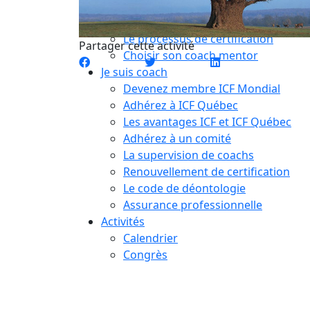
Compétences essentielles
La formation
Le processus de certification
Partager cette activité
Choisir son coach mentor
Je suis coach
Devenez membre ICF Mondial
Adhérez à ICF Québec
Les avantages ICF et ICF Québec
Adhérez à un comité
La supervision de coachs
Renouvellement de certification
Le code de déontologie
Assurance professionnelle
Activités
Calendrier
Congrès