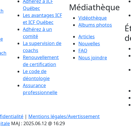
Adhérez à ICF
Médiathèque
Québec
ch
Les avantages ICF
Vidéothèque
et ICF Québec
Albums photos
É
Adhérez à un
d
comité
Articles
de
La supervision de
Nouvelles
coachs
FAQ
ach
Renouvellement
Nous joindre
de certification
Le code de
déontologie
Assurance
professionnelle
identialité
|
Mentions légales/Avertissement
itale
MAJ : 2025.06.12 @ 16:29