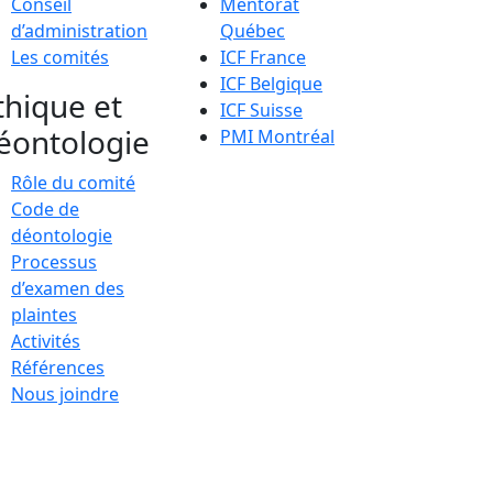
Conseil
Mentorat
d’administration
Québec
Les comités
ICF France
ICF Belgique
thique et
ICF Suisse
éontologie
PMI Montréal
Rôle du comité
Code de
déontologie
Processus
d’examen des
plaintes
Activités
Références
Nous joindre