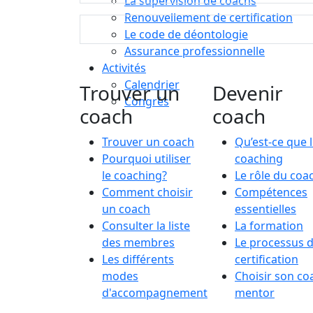
La supervision de coachs
Renouvellement de certification
Le code de déontologie
Assurance professionnelle
Activités
Calendrier
Trouver un
Devenir
Congrès
coach
coach
Trouver un coach
Qu’est-ce que 
Pourquoi utiliser
coaching
le coaching?
Le rôle du coa
Comment choisir
Compétences
un coach
essentielles
Consulter la liste
La formation
des membres
Le processus 
Les différents
certification
modes
Choisir son co
d'accompagnement
mentor