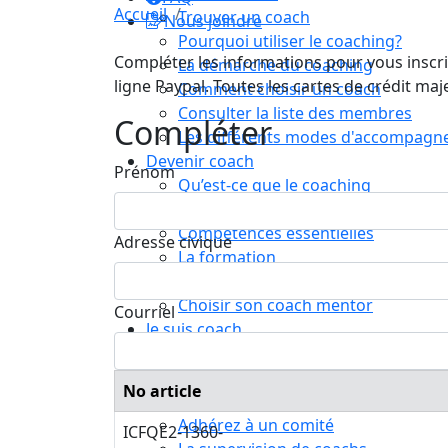
Accueil
Trouver un coach
Nous joindre
Pourquoi utiliser le coaching?
Compléter les informations pour vous inscrir
La démarche du coaching
ligne Paypal. Toutes les cartes de crédit ma
Comment choisir un coach
Consulter la liste des membres
Compléter
Les différents modes d'accompag
Devenir coach
Prénom
Qu’est-ce que le coaching
Le rôle du coach
Compétences essentielles
Adresse civique
La formation
Le processus de certification
Choisir son coach mentor
Courriel
Je suis coach
Devenez membre ICF Mondial
Adhérez à ICF Québec
No article
Les avantages ICF et ICF Québec
Adhérez à un comité
ICFQE2-1360-