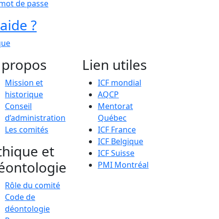
 mot de passe
aide ?
que
 propos
Lien utiles
Mission et
ICF mondial
historique
AQCP
Conseil
Mentorat
d’administration
Québec
Les comités
ICF France
ICF Belgique
thique et
ICF Suisse
éontologie
PMI Montréal
Rôle du comité
Code de
déontologie