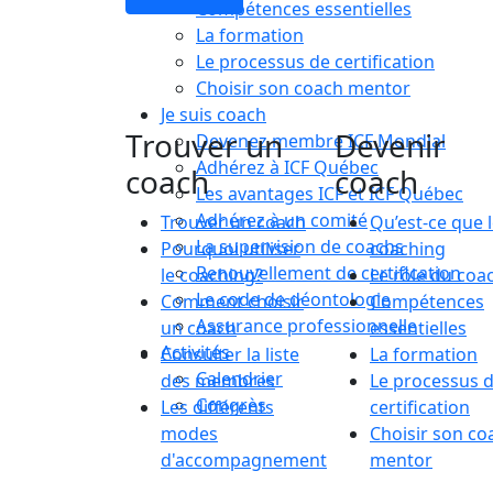
Compétences essentielles
La formation
Le processus de certification
Choisir son coach mentor
Je suis coach
Trouver un
Devenir
Devenez membre ICF Mondial
Adhérez à ICF Québec
coach
coach
Les avantages ICF et ICF Québec
Adhérez à un comité
Trouver un coach
Qu’est-ce que 
La supervision de coachs
Pourquoi utiliser
coaching
Renouvellement de certification
le coaching?
Le rôle du coa
Le code de déontologie
Comment choisir
Compétences
Assurance professionnelle
un coach
essentielles
Activités
Consulter la liste
La formation
Calendrier
des membres
Le processus 
Congrès
Les différents
certification
modes
Choisir son co
d'accompagnement
mentor