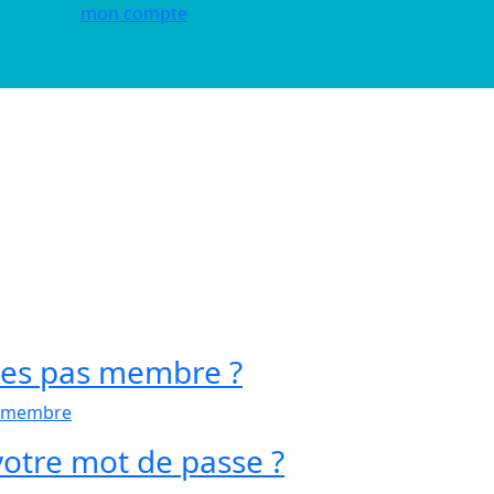
mon compte
tes pas membre ?
r membre
votre mot de passe ?