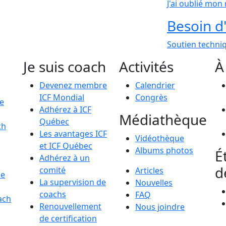
J'ai oublié mon
Besoin d'
Soutien techni
Je suis coach
Activités
À
Devenez membre
Calendrier
ICF Mondial
Congrès
le
Adhérez à ICF
Médiathèque
Québec
ch
Les avantages ICF
Vidéothèque
et ICF Québec
Albums photos
É
Adhérez à un
d
comité
Articles
de
La supervision de
Nouvelles
coachs
FAQ
ach
Renouvellement
Nous joindre
de certification