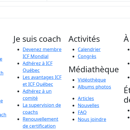
Je suis coach
Activités
À
Devenez membre
Calendrier
ICF Mondial
Congrès
le
Adhérez à ICF
Médiathèque
Québec
ch
Les avantages ICF
Vidéothèque
et ICF Québec
Albums photos
É
Adhérez à un
d
comité
Articles
de
La supervision de
Nouvelles
coachs
FAQ
ach
Renouvellement
Nous joindre
de certification