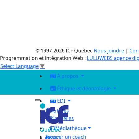
© 1997-2026 ICF Québec
Nous joindre
|
Conf
Programmation et intégration Web :
LULUWEBS agence dig
Select Language
▼
À propos
Éthique et déontologie
EDI
Articles
Nouvelles
Médiathèque
Trouver un coach
FAQ