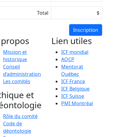
Total
$
 propos
Lien utiles
Mission et
ICF mondial
historique
AQCP
Conseil
Mentorat
d’administration
Québec
Les comités
ICF France
ICF Belgique
thique et
ICF Suisse
éontologie
PMI Montréal
Rôle du comité
Code de
déontologie