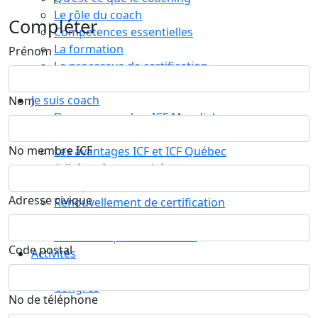
Le rôle du coach
Compléter
Compétences essentielles
La formation
Prénom
Le processus de certification
Choisir son coach mentor
Je suis coach
Nom
Devenez membre ICF Mondial
Adhérez à ICF Québec
No membre ICF
Les avantages ICF et ICF Québec
Adhérez à un comité
La supervision de coachs
Adresse civique
Renouvellement de certification
Le code de déontologie
Assurance professionnelle
Code postal
Activités
Calendrier
Congrès
No de téléphone