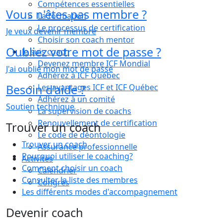
Compétences essentielles
Vous n'êtes pas membre ?
La formation
Le processus de certification
Je veux devenir membre
Choisir son coach mentor
Oubliez votre mot de passe ?
Je suis coach
Devenez membre ICF Mondial
J'ai oublié mon mot de passe
Adhérez à ICF Québec
Besoin d'aide ?
Les avantages ICF et ICF Québec
Adhérez à un comité
Soutien technique
La supervision de coachs
Renouvellement de certification
Trouver un coach
Le code de déontologie
Trouver un coach
Assurance professionnelle
Pourquoi utiliser le coaching?
Activités
Comment choisir un coach
Calendrier
Consulter la liste des membres
Congrès
Les différents modes d'accompagnement
Devenir coach