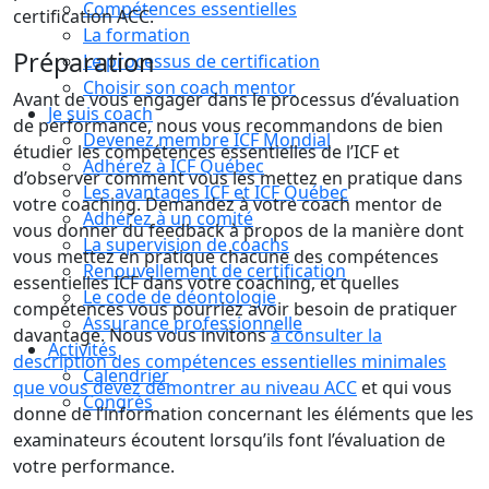
Compétences essentielles
certification ACC.
La formation
Préparation
Le processus de certification
Choisir son coach mentor
Avant de vous engager dans le processus d’évaluation
Je suis coach
de performance, nous vous recommandons de bien
Devenez membre ICF Mondial
étudier les compétences essentielles de l’ICF et
Adhérez à ICF Québec
d’observer comment vous les mettez en pratique dans
Les avantages ICF et ICF Québec
votre coaching. Demandez à votre coach mentor de
Adhérez à un comité
vous donner du feedback à propos de la manière dont
La supervision de coachs
vous mettez en pratique chacune des compétences
Renouvellement de certification
essentielles ICF dans votre coaching, et quelles
Le code de déontologie
compétences vous pourriez avoir besoin de pratiquer
Assurance professionnelle
davantage. Nous vous invitons
à consulter la
Activités
description des compétences essentielles minimales
Calendrier
que vous devez démontrer au niveau ACC
et qui vous
Congrès
donne de l’information concernant les éléments que les
examinateurs écoutent lorsqu’ils font l’évaluation de
votre performance.